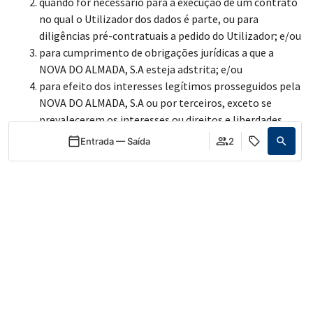
quando for necessário para a execução de um contrato
no qual o Utilizador dos dados é parte, ou para
diligências pré-contratuais a pedido do Utilizador; e/ou
para cumprimento de obrigações jurídicas a que a
NOVA DO ALMADA, S.A esteja adstrita; e/ou
para efeito dos interesses legítimos prosseguidos pela
NOVA DO ALMADA, S.A ou por terceiros, exceto se
prevalecerem os interesses ou direitos e liberdades
fundamentais do titular que exijam a proteção dos
Entrada — Saída
2
dados pessoais.
Quando
Promoção
Quando
Promoção
Quando
Promoção
Gerir a minha reserva
Quem
Quem
Quem
O Utilizador garante que a informação fornecida é
verdadeira, precisa, completa e atualizada, e é responsável
Quarto 1
Quarto 1
Quarto 1
por qualquer dano ou perda, direta ou indireta, que possa ser
causado como resultado da violação dessa obrigação.
adultos
adultos
adultos
2
2
2
Desde 13 anos
Desde 13 anos
Desde 13 anos
No caso de os dados fornecidos pertencerem a um terceiro, o
crianças
crianças
crianças
0
0
0
Utilizador garante que informou o referido terceiro dos
Até 12 anos
Até 12 anos
Até 12 anos